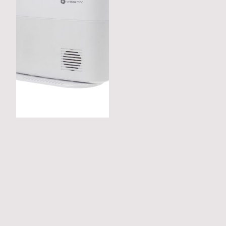
domestique VESTA IP + 4G
avec 320 zones par radio
Dispositifs RF 868-F1
Connectivité TCP/IP et 4G
(pin WiFi en option) RF
bidirectionnelle jusqu'à 2 km
Solution intégrale avec
télégestion Domotique et
supervision en direct 8
partitions Supporte les
batteries externes (DEM-7M-
BACKUP, DEM-8M-BACKUP et
DEM-9M-BACKUP) Comprend
un connecteur rapide Mini
USB pour une batterie
organique externe Envoi de
rapports par CID/SIA, e-mail,
SMS et Push Application iOS
et Android et navigateur web
Compatible avec Google
Home et Alexa Certifié
EN50131 Grade 2 Référence /
Modèle VESTA-047N-NO