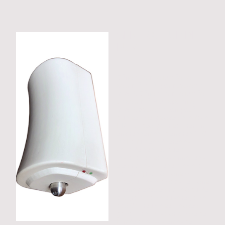
GENERATEUR DE
FUMEE
Générateur de fumée de
sécurité radio pour système
VESTA Générateur de fumée
de sécurité pour système
VESTA Système composé
d'un seul corps avec interface
DIO-52 Idéal pour saturer un
environnement d'environ 150
m³ La fumée générée est
certifiée non toxique *
Installation sans connexions
électriques Autonomie de la
batterie jusqu'à 4 ans **
Vidéo utile de la capsule 4 ans
Sirène piézoélectrique à durée
programmable Buse réglable
à 360 ° Trou de sortie avec
gabarit anti-vis Cartouche de
fumée avec systèmes de