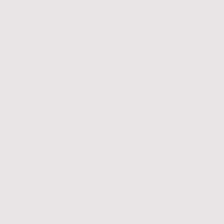
TELESURVEILLANCE
24H/24H
Télésurveillance des alarmes d'intrusion
Une intrusion dans votre domicile ne signifie pas seulement le vol
de vos biens. Même s'ils sont assurés, rien ne peut remplacer leur
valeur sentimentale. Une intrusion laisse aussi un sentiment de
violation.
Notre centre de téléalarme à la fine pointe de la technologie
veillent sur votre maison 24 heures sur 24, 7 jours sur 7, les
operateurs sont prêts à intervenir lorsqu'une alarme se
déclenche.
De nos jours, le fait d'être à la maison ne suffit plus à décourager
les cambrioleurs. C'est pourquoi nous sommes là pour vous en
tout temps!
Le service de téléalarme 24h/24h des alarmes d’intrusion est
inclus dans tous nos forfaits.