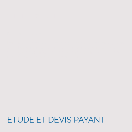
SERVICE D'URGENCE
Services d’urgence
Demandez l’aide des services d’urgence simplement en appuyant
sur le bouton d'urgence du clavier ou de la télécommande de
votre système de sécurité! De plus, le service est GRATUIT avec le
service de téléalarme des alarmes d’intrusion!
ETUDE ET DEVIS PAYANT