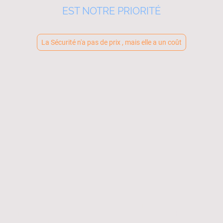
EST NOTRE PRIORITÉ
La Sécurité n'a pas de prix , mais elle a un coût
EFFICACITE
Depuis trois générations, notre entreprise familiale est une
référence dans le domaine de la sécurité en Gironde. Héritiers
d'un savoir-faire transmis avec passion, nous accompagnons les