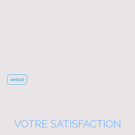
Qui sommes-nous?
Des professionnels à votre service qualifiés et motivés
Notre entreprise familiale depuis trois générations a une longue
tradition dans le domaine de la sécurité. Nous sommes fiers
d'offrir un service clientèle exceptionnel afin de garantir la
satisfaction à 100 % de tous nos clients.
contact
VOTRE SATISFACTION