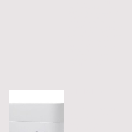
sécurité Coque NYLON
remplie de VERRE pour des
performances élevées Buse
en métal pour une résistance
parfaite aux températures
élevées * Tests réalisés par un
laboratoire qualifié spécifique
avec certification ** La durée
de vie réelle dépend des
conditions d'utilisation, de
l'environnement d'exploitation
et des cycles d'alarme
Référence / Modèle VESTA-
156 / NEBULAVESTA
CENTRALE VESTA
VESTA-047N-NOZW HSGW-
G8-4G-F1-868-DT-18 Centre
de sécurité domestique 320
zones IP + 4G par radio
Centre de sécurité