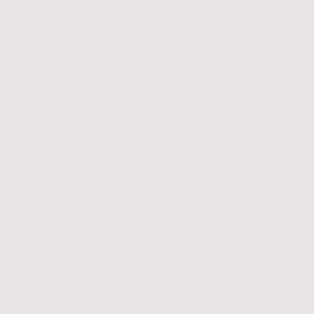
particuliers, les entreprises et les collectivités en leur proposant
des solutions de protection innovantes, fiables et parfaitement
adaptées à leurs besoins.
Parce que la sécurité ne laisse aucune place à l'improvisation,
nous avons fait de l'exigence, de la qualité de service et de la
proximité les fondements de notre engagement. Chaque projet
fait l'objet d'une étude personnalisée afin de concevoir une
solution sur mesure, alliant performance, simplicité d'utilisation
et évolutivité.
Spécialistes de l'installation de systèmes d'alarme, de
vidéosurveillance, et de télésurveillance, nous sélectionnons des
équipements reconnus pour leur fiabilité et assurons une
installation réalisée dans les règles de l'art.
Entreprise familiale indépendante, profondément implantée en
Gironde, nous cultivons une relation de confiance durable avec
nos clients. Notre réactivité, notre disponibilité et notre
accompagnement sur le long terme sont les raisons pour
lesquelles de nombreuses familles et entreprises nous accordent
leur confiance depuis des décennies.
Choisir notre entreprise, c'est faire le choix d'un partenaire de
proximité, animé par la même passion depuis trois générations :
protéger les personnes, les biens et les activités avec des
solutions de sécurité performantes et un service d'excellence.